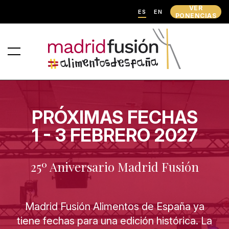
VER
ES
EN
PONENCIAS
PRÓXIMAS FECHAS
1 - 3 FEBRERO 2027
25º Aniversario Madrid Fusión
Madrid Fusión Alimentos de España ya
tiene fechas para una edición histórica. La