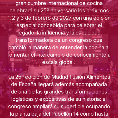
gran cumbre internacional de cocina
celebrará su 25º aniversario los próximos
1, 2 y 3 de febrero de 2027 con una edición
especial concebida para celebrar el
legado, la influencia y la capacidad
transformadora de un congreso que
cambió la manera de entender la cocina al
fomentar el intercambio de conocimiento a
escala global.
La 25ª edición de Madrid Fusión Alimentos
de España llegará además acompañada
de una de las grandes transformaciones
logísticas y expositivas de su historia: el
congreso ampliará su superficie ocupando
la planta baja del Pabellón 14 como hasta