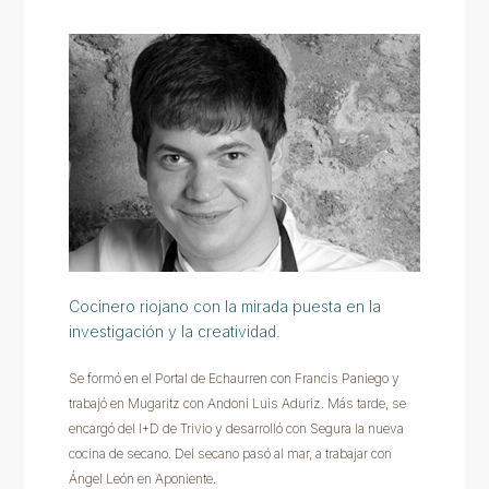
Cocinero riojano con la mirada puesta en la
investigación y la creatividad.
Se formó en el Portal de Echaurren con Francis Paniego y
trabajó en Mugaritz con Andoni Luis Aduriz. Más tarde, se
encargó del I+D de Trivio y desarrolló con Segura la nueva
cocina de secano. Del secano pasó al mar, a trabajar con
Ángel León en Aponiente.