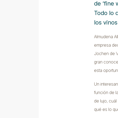
de ‘fine
Todo lo 
los vinos
Almudena Al
empresa dedi
Jochen de Vy
gran conoced
esta oportu
Un interesan
función de l
de lujo, cuá
qué es lo qu