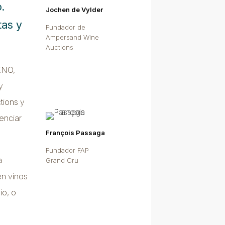
.
Jochen de Vylder
tas y
Fundador de
Ampersand Wine
Auctions
ENO,
y
tions y
enciar
François Passaga
Fundador FAP
a
Grand Cru
en vinos
io, o