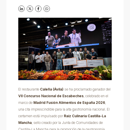
El restaurante
Caleña (Ávila)
se ha proclamado ganador del
VII Concurso Nacional de Escabeches
, celebrado en el
marco de
Madrid Fusión Alimentos de España 2026
,
una cita imprescindible para la alta gastronomía nacional. El
certamen está impulsado por
Raíz Culinaria Castilla-La
Mancha
, sello creado por la Junta de Comunidades de
Castilla-La Mancha para la promoción de la gastronomía