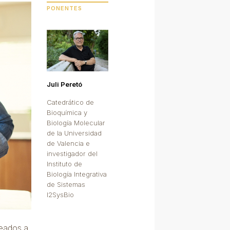
PONENTES
Juli Peretó
Catedrático de
Bioquímica y
Biología Molecular
de la Universidad
de Valencia e
investigador del
Instituto de
Biología Integrativa
de Sistemas
I2SysBio
deados a