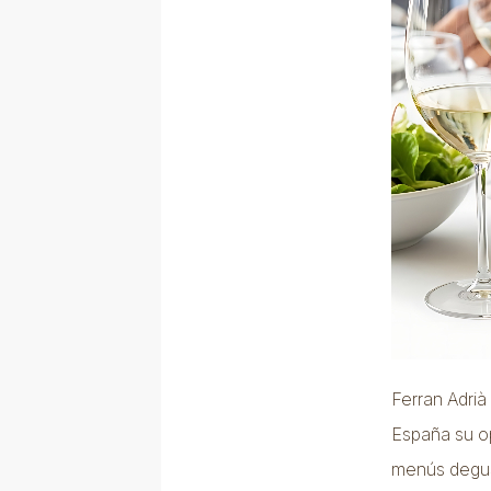
Ferran Adrià
España su op
menús degus