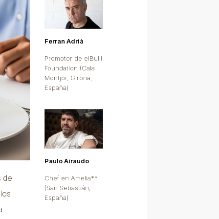
Ferran Adrià
Promotor de elBulli
Foundation (Cala
Montjoi, Girona,
España)
Paulo Airaudo
s de
Chef en Amelia**
(San Sebastián,
los
España)
a