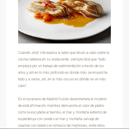
Cuando Jordi Vilà explica la labor que llevan a cabo sobre la
cocina catalana en su restaurante, siempre dice que “todo
empieza por un trabajo de sedimentación a través de los
años y allí en lo más profundo es donde más se ensancha
todo y a veces, allí, en lo más oscuro es dónde se ve más
claro”.
En el escenario de Madrid Fusión desentrañará el misterio
de esta afirmación mientras demuestra el valor de platos
como la escudella al bambú, el mar y montaña extremo de
espardenya con careta o el mar y montaña salvaje de
calamar con liebre o el romesco de mejillones, entre otros.