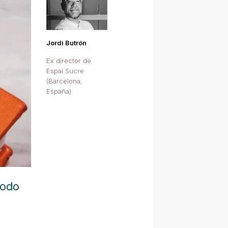
Jordi Butrón
Ex director de
Espai Sucre
(Barcelona,
España)
todo