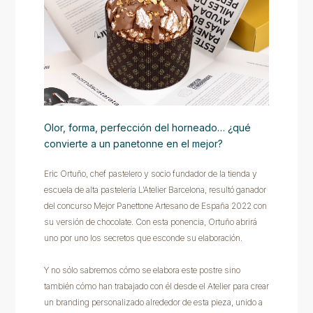
Olor, forma, perfección del horneado… ¿qué
convierte a un panetonne en el mejor?
Eric Ortuño, chef pastelero y socio fundador de la tienda y
escuela de alta pastelería L’Atelier Barcelona, resultó ganador
del concurso Mejor Panettone Artesano de España 2022 con
su versión de chocolate. Con esta ponencia, Ortuño abrirá
uno por uno los secretos que esconde su elaboración.
Y no sólo sabremos cómo se elabora este postre sino
también cómo han trabajado con él desde el Atelier para crear
un branding personalizado alrededor de esta pieza, unido a