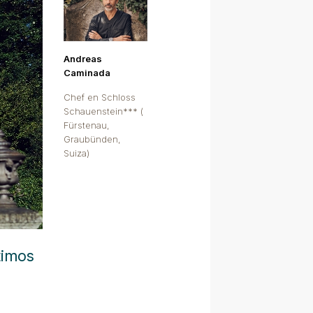
Andreas
Caminada
Chef en Schloss
Schauenstein*** (
Fürstenau,
Graubünden,
Suiza)
timos