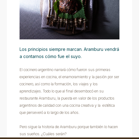
Los principios siempre marcan. Aramburu vendrá
a contarnos cómo fue el suyo.
El cocinero argentino narrará cómo fueron sus primeras
experiencias en cocina, el enamoramiento y la pasión por ser
cocinero, así como la formación, los viajes y los
aprendizajes. Todo lo que al final desembocó en su
restaurante Aramburu, la puesta en valor de los productos
argentinos de calidad con una cocina creativa y la estética
que perseveró a lo largo de los años.
Pero sigue la historia de Aramburu porque también lo hacen
sus sueños. ¿Cuáles serán?